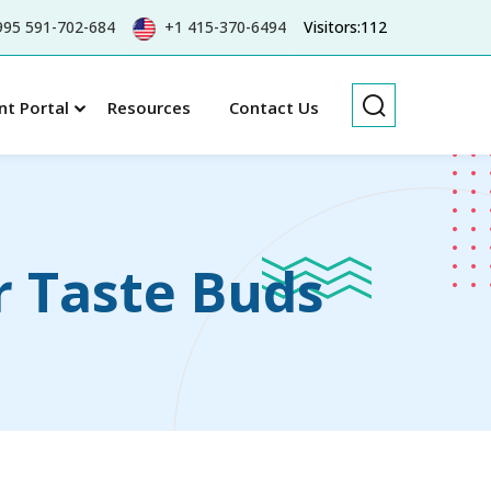
95 591-702-684
+1 415-370-6494
Visitors:112
nt Portal
Resources
Contact Us
r Taste Buds