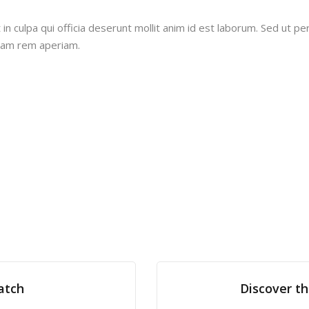
n culpa qui officia deserunt mollit anim id est laborum. Sed ut per
tam rem aperiam.
atch
Discover th