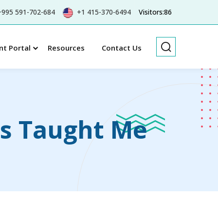
995 591-702-684
+1 415-370-6494
Visitors:86
nt Portal
Resources
Contact Us
ds Taught Me