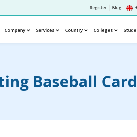
Register
Blog
+
Company
Services
Country
Colleges
Stude
Sign in
Sign up
ting Baseball Car
Sign in
Don’t have an account?
Sign up